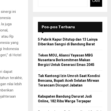
CARI
inergi ini
donesia
Ia juga
Pos-pos Terbaru
onal,
 atau Rp
5 Pabrik Kapur Ditutup dan 13 Lainya
donesia yang
Diberikan Sangsi di Bandung Barat
gi Indonesia
eri,” di Hotel
Teken MOU, Aliansi Yayasan MBG
Nusantara Berkomitmen Makan
Bergizi Untuk Generasi Emas 2045
ri dapat
Tak Kantongi Izin Umroh Saat Kondisi
tahun terakhir,
Bencana, Bupati Aceh Selatan Mirwan
an nilai lebih
Terancam Dicopot Jabatan
emberikan
ejahteraan
Kabupaten Bandung Darurat Judi
Online, 182 Ribu Warga Terpapar