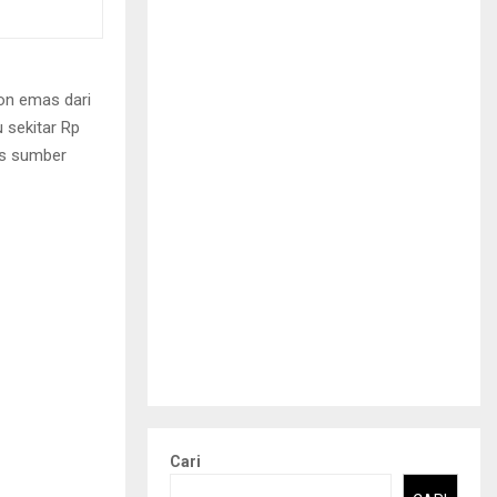
on emas dari
u sekitar Rp
sis sumber
Cari