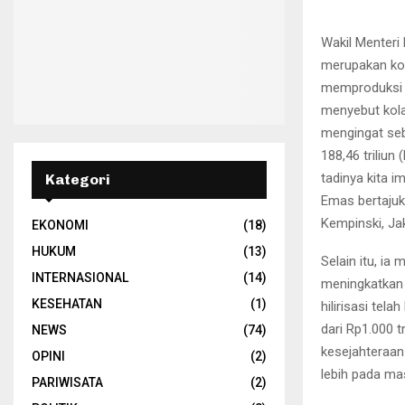
Wakil Menteri
merupakan kol
memproduksi e
menyebut kola
mengingat seb
188,46 triliun
tadinya kita i
Kategori
Emas bertajuk 
Kempinski, Jak
EKONOMI
(18)
HUKUM
(13)
Selain itu, i
INTERNASIONAL
(14)
meningkatkan n
KESEHATAN
(1)
hilirisasi tel
dari Rp1.000 
NEWS
(74)
kesejahteraan
OPINI
(2)
lebih pada ma
PARIWISATA
(2)