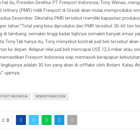
n hal itu, Presiden Direktur PT Freeport Indonesia, Tony Wenas, men
l refinery (PMR) milik Freeport di Gresik akan mulai memproduksi e
edua Desember. Diketahui PMR tersebut memiliki kapasitas produks
per tahun.”Total yang bisa diproduksi dari PMR tersebut 50-60 ton te
ang di tambang, semakin tinggi kadar bijihnya semakin banyak emas ya
ata Tony.Tak hanya itu, Tony menyebut kontrak jual beli tersebut aka
hun ke depan. Adapun nilai jual beli mencapai US$ 12,5 miliar atau se
uga memastikan Freeport Indonesia siap memasok berapapun kebutuh
lingkupnya adalah 30 ton yang akan di-offtake oleh Antam. Kalau A
,” ujarnya,
EPORT INDONESIA
KEMENTRIAN ESDM
0