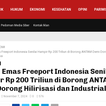
IK
HUKUM
EKONOMI
KESEHATAN
OPINI
PARIWI
Pedoman Media Siber
Kontak Iklan
OMI
 Freeport Indonesia Senilai Hampir Rp 200 Triliun di Borong ANTAM Demi Doro
asi
 Emas Freeport Indonesia Seni
r Rp 200 Triliun di Borong AN
orong Hilirisasi dan Industrial
November 7, 2024
0
576