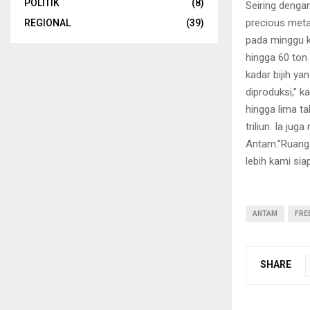
POLITIK
(8)
Seiring denga
precious meta
REGIONAL
(39)
pada minggu k
hingga 60 ton 
kadar bijih y
diproduksi,” k
hingga lima ta
triliun. Ia j
Antam.”Ruang 
lebih kami siap
ANTAM
FRE
SHARE