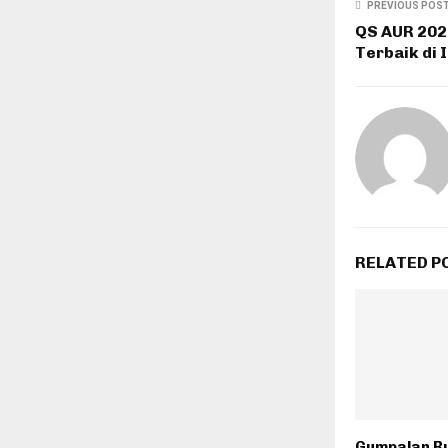
PREVIOUS POS
QS AUR 2025
Terbaik di 
RELATED P
Gumpalan B