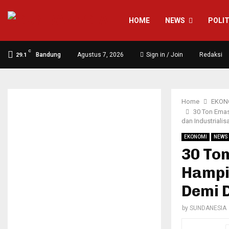
HOME
NEWS
POLIT
C
Bandung
Agustus 7, 2026
Sign in / Join
Redaksi
29.1
Home
EKON
30 Ton Emas
dan Industrialis
EKONOMI
NEWS
30 Ton
Hampi
Demi D
by
SUNDANESIA