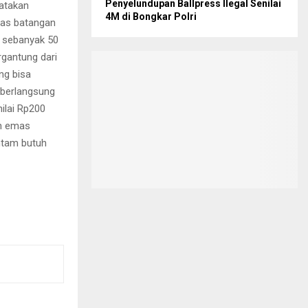
Penyelundupan Ballpress Ilegal Senilai
gatakan
4M di Bongkar Polri
mas batangan
i sebanyak 50
rgantung dari
ng bisa
n berlangsung
nilai Rp200
an emas
ntam butuh