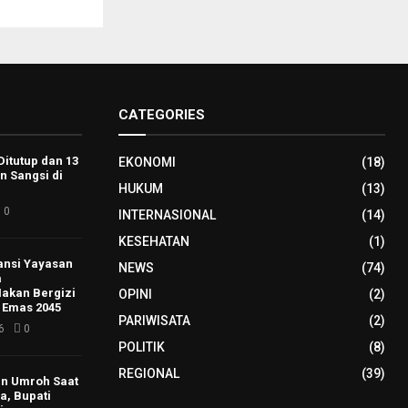
CATEGORIES
Ditutup dan 13
EKONOMI
(18)
n Sangsi di
HUKUM
(13)
0
INTERNASIONAL
(14)
KESEHATAN
(1)
ansi Yayasan
NEWS
(74)
a
akan Bergizi
OPINI
(2)
 Emas 2045
PARIWISATA
(2)
6
0
POLITIK
(8)
REGIONAL
(39)
zin Umroh Saat
a, Bupati