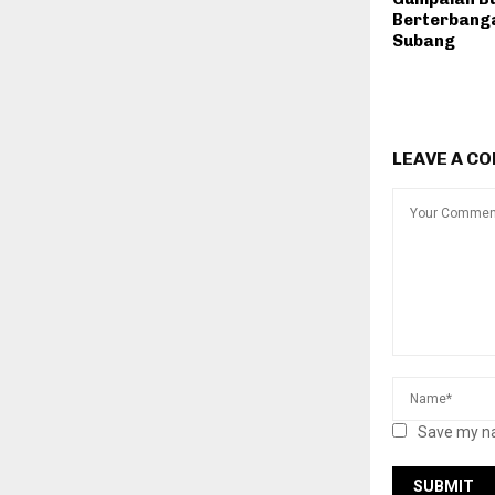
Berterbanga
Subang
LEAVE A C
Save my na