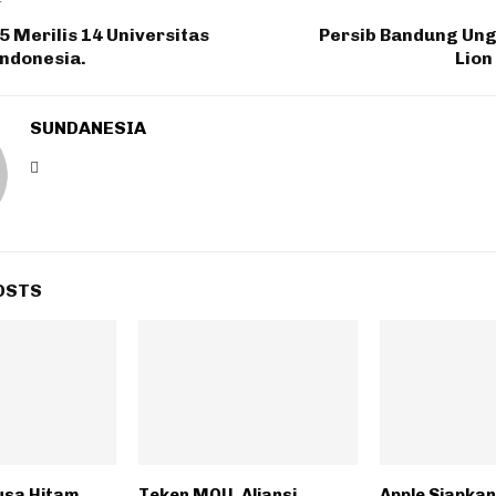
T
 Merilis 14 Universitas
Persib Bandung Ung
Indonesia.
Lion
SUNDANESIA
OSTS
usa Hitam
Teken MOU, Aliansi
Apple Siapkan