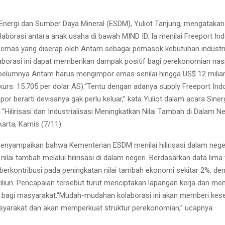
 Energi dan Sumber Daya Mineral (ESDM), Yuliot Tanjung, mengatakan s
aborasi antara anak usaha di bawah MIND ID. Ia menilai Freeport In
mas yang diserap oleh Antam sebagai pemasok kebutuhan industri.
borasi ini dapat memberikan dampak positif bagi perekonomian nasi
elumnya Antam harus mengimpor emas senilai hingga US$ 12 miliar
 (kurs: 15.705 per dolar AS).“Tentu dengan adanya supply Freeport In
mpor berarti devisanya gak perlu keluar,” kata Yuliot dalam acara Siner
“Hilirisasi dan Industrialisasi Meningkatkan Nilai Tambah di Dalam Neg
arta, Kamis (7/11).
a menyampaikan bahwa Kementerian ESDM menilai hilirisasi dalam nege
ilai tambah melalui hilirisasi di dalam negeri. Berdasarkan data lima 
ah berkontribusi pada peningkatan nilai tambah ekonomi sekitar 2%, deng
triliun. Pencapaian tersebut turut menciptakan lapangan kerja dan m
 bagi masyarakat.“Mudah-mudahan kolaborasi ini akan memberi kes
syarakat dan akan memperkuat struktur perekonomian,” ucapnya.