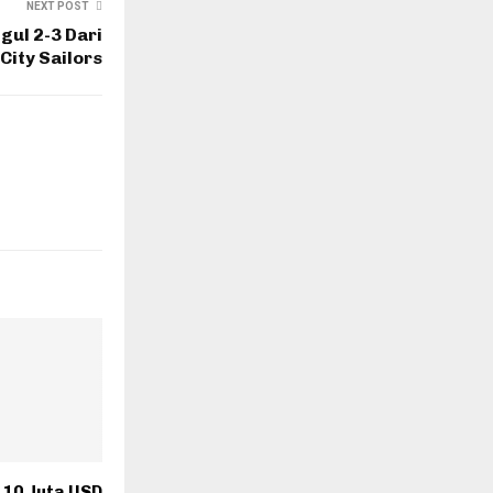
NEXT POST
gul 2-3 Dari
 City Sailors
 10 Juta USD