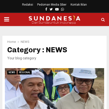
Redaksi
Pedoman Media Siber
Kontak Iklan
Facebook
Twitter
Youtube
Whatsapp
PRIMARY
MENU
Home
NEWS
Category : NEWS
Your blog category
NEWS
REGIONAL