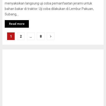
menyaksikan langsung uji coba pemanfaatan jerami untuk
bahan bakar di traktor. Uji coba dilakukan di Lembur Pakuan,
Subang,...
Read more
Navigasi
1
2
…
8
pos