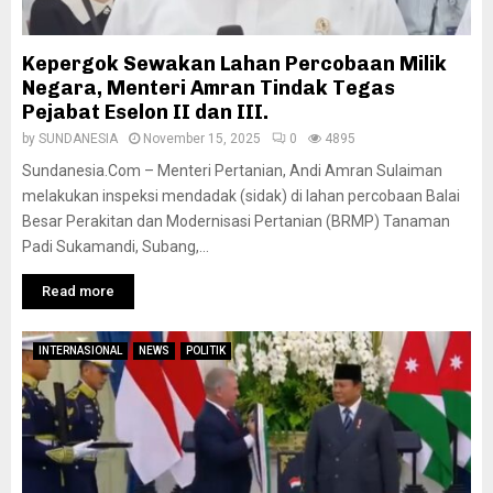
Kepergok Sewakan Lahan Percobaan Milik
Negara, Menteri Amran Tindak Tegas
Pejabat Eselon II dan III.
by
SUNDANESIA
November 15, 2025
0
4895
Sundanesia.Com – Menteri Pertanian, Andi Amran Sulaiman
melakukan inspeksi mendadak (sidak) di lahan percobaan Balai
Besar Perakitan dan Modernisasi Pertanian (BRMP) Tanaman
Padi Sukamandi, Subang,...
Read more
INTERNASIONAL
NEWS
POLITIK