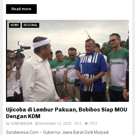
Read more
NEWS
REGIONAL
Ujicoba di Lembur Pakuan, Bobibos Siap MOU
Dengan KDM
by
SUNDANESIA
November 12, 2025
0
1972
Sundanesia.Com – Gubernur Jawa Barat Dedi Mulyadi