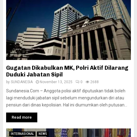
Gugatan Dikabulkan MK, Polri Aktif Dilarang
Duduki Jabatan Sipil
by
SUNDANESIA
November 13, 2025
0
2688
Sundanesia.Com – Anggota polisi aktif diputuskan tidak boleh
lagi menduduki jabatan sipil sebelum mengundurkan diri atau
pensiun dari dinas kepolisian. Hal ini diumumkan oleh putusan...
Read more
INTERNASIONAL
NEWS