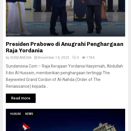
Presiden Prabowo di Anugrahi Penghargaan
Raja Yordania
by
SUNDANESIA
November 14, 2025
0
1784
Sundanesia.Com – Raja Kerajaan Yordania Hasyimiah, Abdullah
II ibn Al Hussein, memberikan penghargaan tertinggi The
Bejeweled Grand Cordon of Al-Nahda (Order of The
Renaissance) kepada...
Read more
HUKUM
NEWS