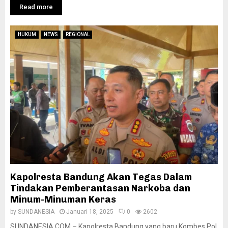
Read more
HUKUM
NEWS
REGIONAL
Kapolresta Bandung Akan Tegas Dalam
Tindakan Pemberantasan Narkoba dan
Minum-Minuman Keras
by
SUNDANESIA
Januari 18, 2025
0
2602
SUNDANESIA.COM – Kapolresta Bandung yang baru Kombes Pol