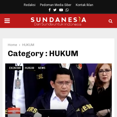
Redaksi
Pedoman Media Siber
Kontak Iklan
Facebook
Twitter
Youtube
Whatsapp
PRIMARY
MENU
Home
HUKUM
Category : HUKUM
EKONOMI
HUKUM
NEWS