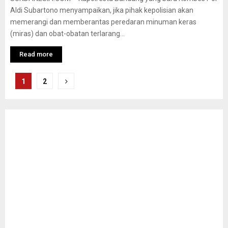
Aldi Subartono menyampaikan, jika pihak kepolisian akan
memerangi dan memberantas peredaran minuman keras
(miras) dan obat-obatan terlarang...
Read more
Navigasi
1
2
pos