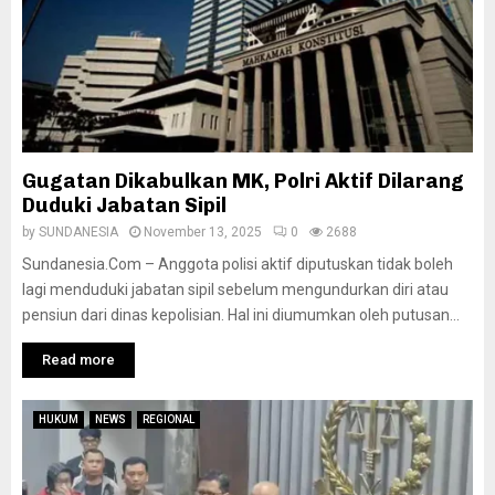
Gugatan Dikabulkan MK, Polri Aktif Dilarang
Duduki Jabatan Sipil
by
SUNDANESIA
November 13, 2025
0
2688
Sundanesia.Com – Anggota polisi aktif diputuskan tidak boleh
lagi menduduki jabatan sipil sebelum mengundurkan diri atau
pensiun dari dinas kepolisian. Hal ini diumumkan oleh putusan...
Read more
HUKUM
NEWS
REGIONAL