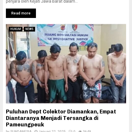
penjara oleh Kejati Jawa Barat dalam...
Read more
HUKUM
NEWS
Puluhan Dept Colektor Diamankan, Empat
Diantaranya Menjadi Tersangka di
Pameungpeuk
by
SUNDANESIA
Januari 22, 2025
0
3649