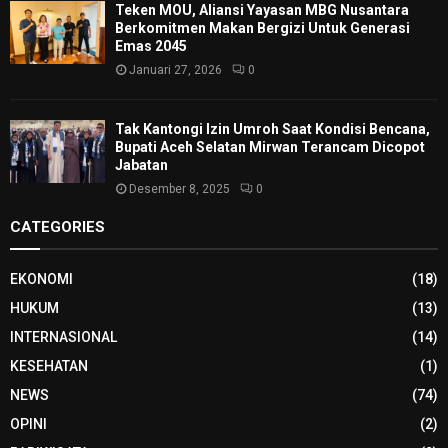
Teken MOU, Aliansi Yayasan MBG Nusantara
Berkomitmen Makan Bergizi Untuk Generasi
Emas 2045
Januari 27, 2026
0
Tak Kantongi Izin Umroh Saat Kondisi Bencana,
Bupati Aceh Selatan Mirwan Terancam Dicopot
Jabatan
Desember 8, 2025
0
CATEGORIES
EKONOMI
(18)
HUKUM
(13)
INTERNASIONAL
(14)
KESEHATAN
(1)
NEWS
(74)
OPINI
(2)