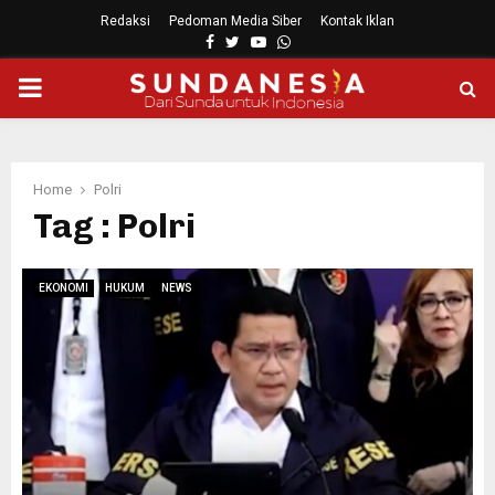
Redaksi
Pedoman Media Siber
Kontak Iklan
Facebook
Twitter
Youtube
Whatsapp
PRIMARY
MENU
Home
Polri
Tag : Polri
EKONOMI
HUKUM
NEWS