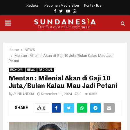
Redaksi
Pedoman Media Siber
Kontak Iklan
Facebook
Twitter
Youtube
Whatsapp
PRIMARY
MENU
Home
NEWS
Mentan : Milenial Akan di Gaji 10 Juta/Bulan Kalau Mau Jadi
Petani
EKONOMI
NEWS
REGIONAL
Mentan : Milenial Akan di Gaji 10
Juta/Bulan Kalau Mau Jadi Petani
by
SUNDANESIA
November 11, 2024
0
6352
SHARE
0