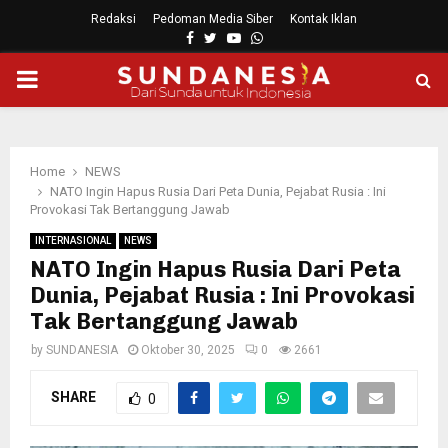
Redaksi
Pedoman Media Siber
Kontak Iklan
Facebook
Twitter
Youtube
Whatsapp
PRIMARY
MENU
Home
NEWS
NATO Ingin Hapus Rusia Dari Peta Dunia, Pejabat Rusia : Ini
Provokasi Tak Bertanggung Jawab
INTERNASIONAL
NEWS
NATO Ingin Hapus Rusia Dari Peta
Dunia, Pejabat Rusia : Ini Provokasi
Tak Bertanggung Jawab
by
SUNDANESIA
Oktober 30, 2025
0
2661
SHARE
0