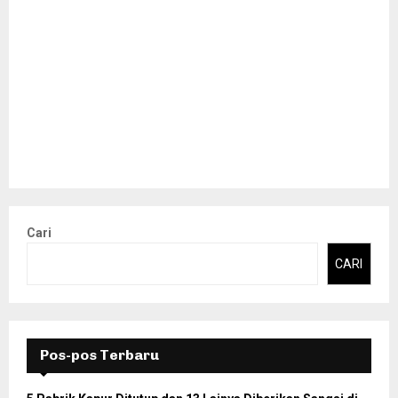
Cari
CARI
Pos-pos Terbaru