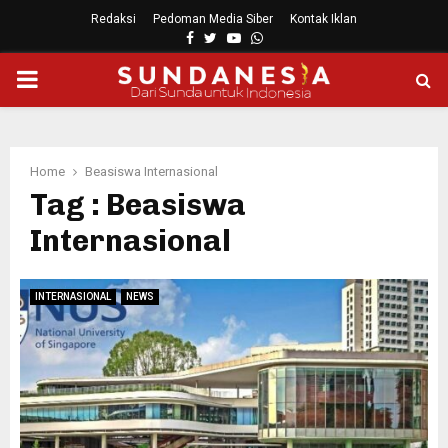
Redaksi
Pedoman Media Siber
Kontak Iklan
Facebook
Twitter
Youtube
Whatsapp
PRIMARY
MENU
Home
Beasiswa Internasional
Tag : Beasiswa
Internasional
INTERNASIONAL
NEWS