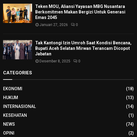
Teken MOU, Aliansi Yayasan MBG Nusantara
Berkomitmen Makan Bergizi Untuk Generasi
Emas 2045
Januari 27, 2026
0
Tak Kantongi Izin Umroh Saat Kondisi Bencana,
Bupati Aceh Selatan Mirwan Terancam Dicopot
Jabatan
Desember 8, 2025
0
CATEGORIES
EKONOMI
(18)
HUKUM
(13)
INTERNASIONAL
(14)
KESEHATAN
(1)
NEWS
(74)
OPINI
(2)