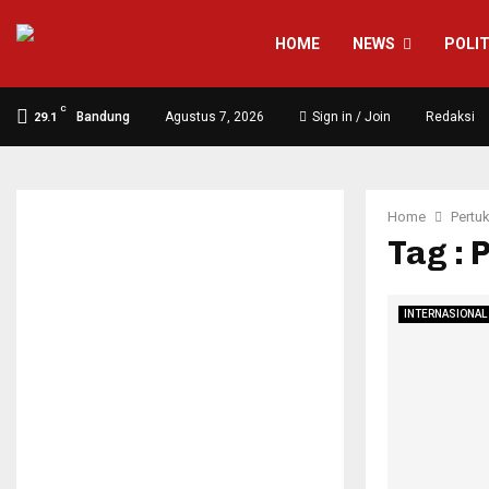
HOME
NEWS
POLIT
C
Bandung
Agustus 7, 2026
Sign in / Join
Redaksi
29.1
Home
Pertuk
Tag : 
INTERNASIONAL