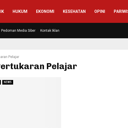
IK
HUKUM
EKONOMI
KESEHATAN
OPINI
PARIWI
Pedoman Media Siber
Kontak Iklan
aran Pelajar
Pertukaran Pelajar
NEWS