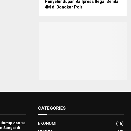
Penyelundupan Ballpress Ilegal Senilai
4M di Bongkar Polri
CATEGORIES
Ditutup dan 13
EKONOMI
(18)
n Sangsi di