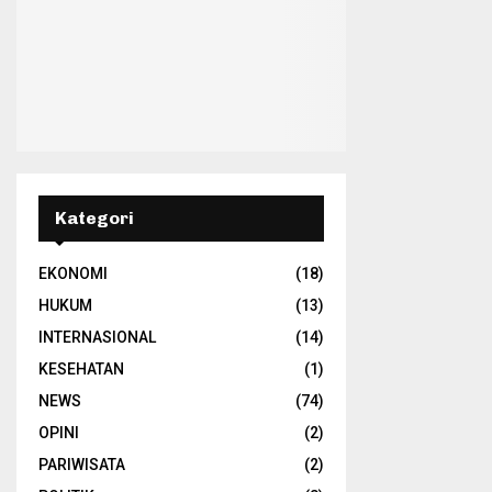
Kategori
EKONOMI
(18)
HUKUM
(13)
INTERNASIONAL
(14)
KESEHATAN
(1)
NEWS
(74)
OPINI
(2)
PARIWISATA
(2)