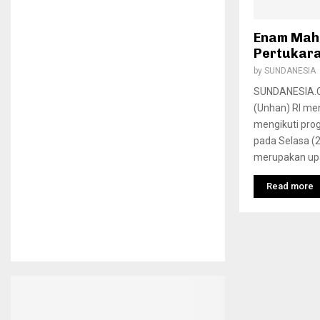
Enam Mah
Pertukara
by
SUNDANESIA
SUNDANESIA.C
(Unhan) RI me
mengikuti prog
pada Selasa (2
merupakan upa
Read more