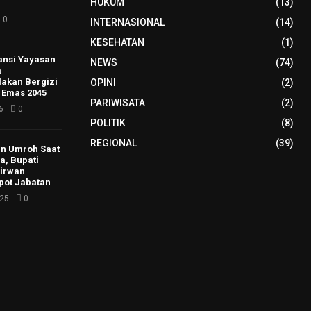
HUKUM
(13)
0
INTERNASIONAL
(14)
KESEHATAN
(1)
ansi Yayasan
NEWS
(74)
a
akan Bergizi
OPINI
(2)
 Emas 2045
PARIWISATA
(2)
6
0
POLITIK
(8)
REGIONAL
(39)
zin Umroh Saat
a, Bupati
Mirwan
pot Jabatan
025
0