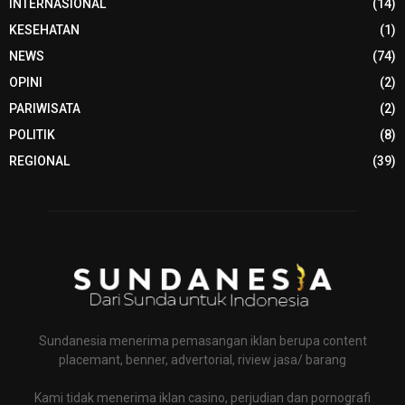
INTERNASIONAL
(14)
KESEHATAN
(1)
NEWS
(74)
OPINI
(2)
PARIWISATA
(2)
POLITIK
(8)
REGIONAL
(39)
Sundanesia menerima pemasangan iklan berupa content
placemant, benner, advertorial, riview jasa/ barang
Kami tidak menerima iklan casino, perjudian dan pornografi