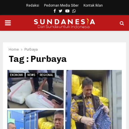
Redaksi
Pedoman Media Siber
Kontak Iklan
Facebook
Twitter
Youtube
Whatsapp
PRIMARY
MENU
Home
Purbaya
Tag : Purbaya
EKONOMI
NEWS
REGIONAL