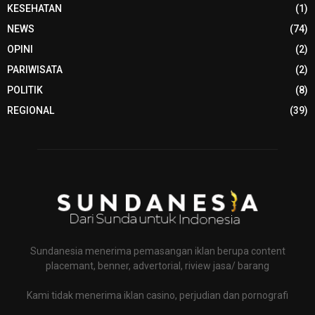
KESEHATAN
(1)
NEWS
(74)
OPINI
(2)
PARIWISATA
(2)
POLITIK
(8)
REGIONAL
(39)
Sundanesia menerima pemasangan iklan berupa content
placemant, benner, advertorial, riview jasa/ barang
Kami tidak menerima iklan casino, perjudian dan pornografi