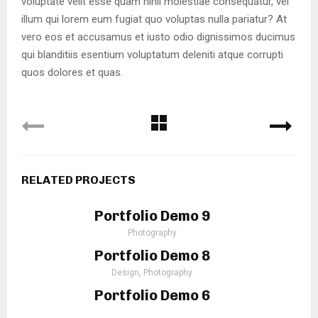
voluptate velit esse quam nihil molestiae consequatur, vel
illum qui lorem eum fugiat quo voluptas nulla pariatur? At
vero eos et accusamus et iusto odio dignissimos ducimus
qui blanditiis esentium voluptatum deleniti atque corrupti
quos dolores et quas.
RELATED PROJECTS
Portfolio Demo 9
Photography
Portfolio Demo 8
Design, Photography
Portfolio Demo 6
Photography, Prints