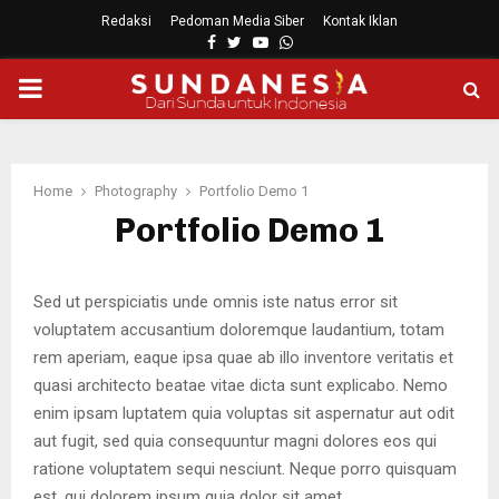
Redaksi
Pedoman Media Siber
Kontak Iklan
Facebook
Twitter
Youtube
Whatsapp
PRIMARY
MENU
Home
Photography
Portfolio Demo 1
Portfolio Demo 1
Sed ut perspiciatis unde omnis iste natus error sit
voluptatem accusantium doloremque laudantium, totam
rem aperiam, eaque ipsa quae ab illo inventore veritatis et
quasi architecto beatae vitae dicta sunt explicabo. Nemo
enim ipsam luptatem quia voluptas sit aspernatur aut odit
aut fugit, sed quia consequuntur magni dolores eos qui
ratione voluptatem sequi nesciunt. Neque porro quisquam
est, qui dolorem ipsum quia dolor sit amet