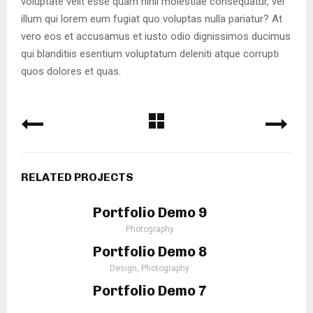
voluptate velit esse quam nihil molestiae consequatur, vel
illum qui lorem eum fugiat quo voluptas nulla pariatur? At
vero eos et accusamus et iusto odio dignissimos ducimus
qui blanditiis esentium voluptatum deleniti atque corrupti
quos dolores et quas.
RELATED PROJECTS
Portfolio Demo 9
Photography
Portfolio Demo 8
Design, Photography
Portfolio Demo 7
Design, Instagram