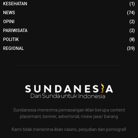
KESEHATAN
(1)
NEWS
(74)
OPINI
(2)
PARIWISATA
(2)
POLITIK
(8)
REGIONAL
(39)
Sundanesia menerima pemasangan iklan berupa content
placemant, benner, advertorial, riview jasa/ barang
Kami tidak menerima iklan casino, perjudian dan pornografi