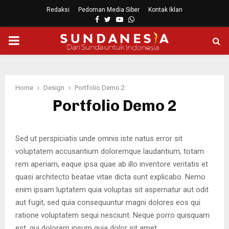
Redaksi
Pedoman Media Siber
Kontak Iklan
Facebook
Twitter
Youtube
Whatsapp
PRIMARY
MENU
Home
Design
Portfolio Demo 2
Portfolio Demo 2
Sed ut perspiciatis unde omnis iste natus error sit
voluptatem accusantium doloremque laudantium, totam
rem aperiam, eaque ipsa quae ab illo inventore veritatis et
quasi architecto beatae vitae dicta sunt explicabo. Nemo
enim ipsam luptatem quia voluptas sit aspernatur aut odit
aut fugit, sed quia consequuntur magni dolores eos qui
ratione voluptatem sequi nesciunt. Neque porro quisquam
est, qui dolorem ipsum quia dolor sit amet